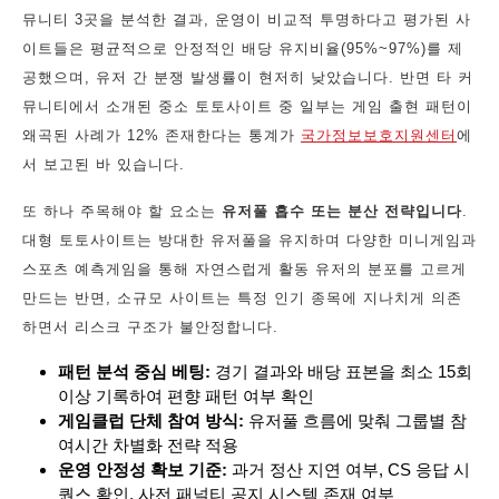
뮤니티 3곳을 분석한 결과, 운영이 비교적 투명하다고 평가된 사
이트들은 평균적으로 안정적인 배당 유지비율(95%~97%)를 제
공했으며, 유저 간 분쟁 발생률이 현저히 낮았습니다. 반면 타 커
뮤니티에서 소개된 중소 토토사이트 중 일부는 게임 출현 패턴이
왜곡된 사례가 12% 존재한다는 통계가
국가정보보호지원센터
에
서 보고된 바 있습니다.
또 하나 주목해야 할 요소는
유저풀 흡수 또는 분산 전략입니다
.
대형 토토사이트는 방대한 유저풀을 유지하며 다양한 미니게임과
스포츠 예측게임을 통해 자연스럽게 활동 유저의 분포를 고르게
만드는 반면, 소규모 사이트는 특정 인기 종목에 지나치게 의존
하면서 리스크 구조가 불안정합니다.
패턴 분석 중심 베팅:
경기 결과와 배당 표본을 최소 15회
이상 기록하여 편향 패턴 여부 확인
게임클럽 단체 참여 방식:
유저풀 흐름에 맞춰 그룹별 참
여시간 차별화 전략 적용
운영 안정성 확보 기준:
과거 정산 지연 여부, CS 응답 시
퀀스 확인, 사전 패널티 공지 시스템 존재 여부