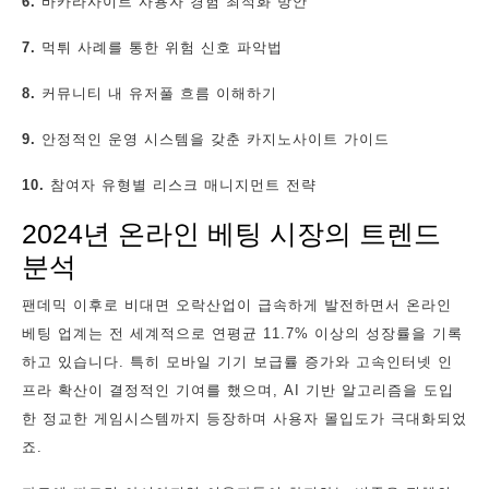
6.
바카라사이트 사용자 경험 최적화 방안
7.
먹튀 사례를 통한 위험 신호 파악법
8.
커뮤니티 내 유저풀 흐름 이해하기
9.
안정적인 운영 시스템을 갖춘 카지노사이트 가이드
10.
참여자 유형별 리스크 매니지먼트 전략
2024년 온라인 베팅 시장의 트렌드
분석
팬데믹 이후로 비대면 오락산업이 급속하게 발전하면서 온라인
베팅 업계는 전 세계적으로 연평균 11.7% 이상의 성장률을 기록
하고 있습니다. 특히 모바일 기기 보급률 증가와 고속인터넷 인
프라 확산이 결정적인 기여를 했으며, AI 기반 알고리즘을 도입
한 정교한 게임시스템까지 등장하며 사용자 몰입도가 극대화되었
죠.