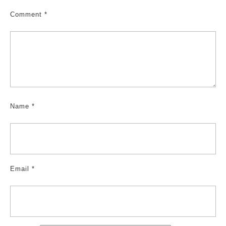
Comment
*
Name
*
Email
*