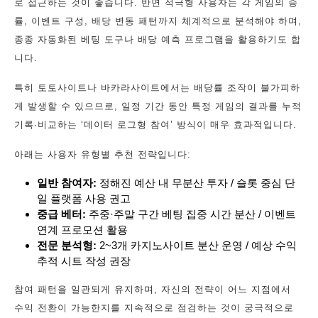
로 접근하는 것이 좋습니다. 반면 적극형 사용자는 각 게임의 승
률, 이벤트 구성, 배당 변동 패턴까지 체계적으로 분석해야 하며,
종종 자동화된 베팅 도구나 배당 예측 프로그램을 활용하기도 합
니다.
특히 토토사이트나 바카라사이트에서는 배당률 조작이 불가피하
게 발생할 수 있으므로, 일정 기간 동안 특정 게임의 결과를 누적
기록·비교하는 ‘데이터 로그형 참여’ 방식이 매우 효과적입니다.
아래는 사용자 유형별 추천 전략입니다:
일반 참여자:
정해진 예산 내 무분산 투자 / 슬롯 중심 단
일 플랫폼 사용 권고
중급 베터:
주중·주말 구간 베팅 집중 시간 분산 / 이벤트
연계 프로모션 활용
전문 분석형:
2~3개 카지노사이트 분산 운영 / 예상 수익
추적 시트 작성 권장
참여 패턴을 일관되게 유지하며, 자신의 전략이 어느 지점에서
수익 전환이 가능한지를 지속적으로 점검하는 것이 궁극적으로