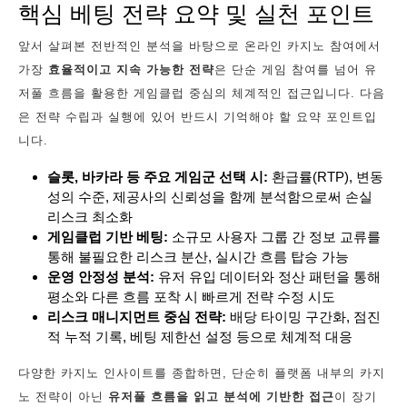
핵심 베팅 전략 요약 및 실천 포인트
앞서 살펴본 전반적인 분석을 바탕으로 온라인 카지노 참여에서
가장
효율적이고 지속 가능한 전략
은 단순 게임 참여를 넘어 유
저풀 흐름을 활용한 게임클럽 중심의 체계적인 접근입니다. 다음
은 전략 수립과 실행에 있어 반드시 기억해야 할 요약 포인트입
니다.
슬롯, 바카라 등 주요 게임군 선택 시:
환급률(RTP), 변동
성의 수준, 제공사의 신뢰성을 함께 분석함으로써 손실
리스크 최소화
게임클럽 기반 베팅:
소규모 사용자 그룹 간 정보 교류를
통해 불필요한 리스크 분산, 실시간 흐름 탑승 가능
운영 안정성 분석:
유저 유입 데이터와 정산 패턴을 통해
평소와 다른 흐름 포착 시 빠르게 전략 수정 시도
리스크 매니지먼트 중심 전략:
배당 타이밍 구간화, 점진
적 누적 기록, 베팅 제한선 설정 등으로 체계적 대응
다양한 카지노 인사이트를 종합하면, 단순히 플랫폼 내부의 카지
노 전략이 아닌
유저풀 흐름을 읽고 분석에 기반한 접근
이 장기