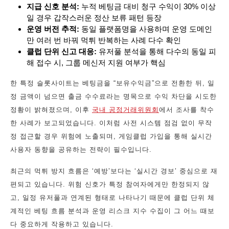
지급 신호 분석:
누적 베팅금 대비 청구 수익이 30% 이상
일 경우 갑작스러운 정산 보류 패턴 등장
운영 버전 추적:
동일 플랫폼명을 사용하며 운영 도메인
만 여러 번 바꿔 먹튀 반복하는 사례 다수 확인
클럽 단위 신고 대응:
유저풀 분석을 통해 다수의 동일 피
해 접수 시, 그룹 메신저 지원 여부가 핵심
한 특정 슬롯사이트는 베팅금을 “보유수익금”으로 전환한 뒤, 일
정 금액이 넘으면 출금 수수료라는 명목으로 수익 차단을 시도한
정황이 밝혀졌으며, 이후
국내 공정거래위원회
에서 조사를 착수
한 사례가 보고되었습니다. 이처럼 사전 시스템 점검 없이 무작
정 접근할 경우 위험에 노출되며, 게임클럽 가입을 통해 실시간
사용자 동향을 공유하는 전략이 필수입니다.
최근의 먹튀 방지 흐름은 ‘예방’보다는 ‘실시간 경보’ 중심으로 재
편되고 있습니다. 위험 신호가 특정 참여자에게만 한정되지 않
고, 일정 유저풀과 연계된 형태로 나타나기 때문에 클럽 단위 체
계적인 베팅 흐름 분석과 운영 리스크 지수 수집이 그 어느 때보
다 중요하게 작용하고 있습니다.