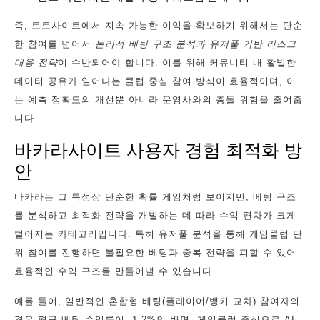
즉, 토토사이트에서 지속 가능한 이익을 확보하기 위해서는 단순
한 참여를 넘어서
논리적 베팅 구조 분석과 유저풀 기반 리스크
대응 전략
이 수반되어야 합니다. 이를 위해 커뮤니티 내 활발한
데이터 공유가 일어나는 클럽 중심 참여 방식이 효율적이며, 이
는 예측 정확도의 개선뿐 아니라 운영사와의 충돌 위험을 줄여줍
니다.
바카라사이트 사용자 경험 최적화 방
안
바카라는 그 특성상 단순한 확률 게임처럼 보이지만, 베팅 구조
를 분석하고 최적화 전략을 개발하는 데 따라 수익 편차가 크게
벌어지는 카테고리입니다. 특히 유저풀 분석을 통해 게임클럽 단
위 참여를 진행하면 불필요한 베팅과 중복 전략을 피할 수 있어
효율적인 수익 구조를 만들어낼 수 있습니다.
예를 들어, 일반적인 혼합형 베팅(플레이어/뱅커 교차) 참여자의
경우 평균 베팅 수익률이 -1.2%인 반면, 게임클럽 중심으로 AI