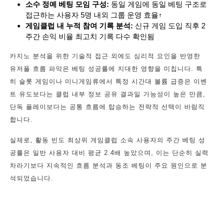
소수 정예 베팅 모임 구성:
동일 게임에 동일 베팅 구조로
접근하는 사용자 5명 내외 그룹 운영 효율↑
게임클럽 내 누적 참여 기록 분석:
신규 게임 도입 직후 2
주간 손익 비율 최고치 기록 다수 확인됨
카지노 분석을 위한 기술적 접근 외에도 심리적 요인을 반영한
유저풀 흐름 파악은 베팅 성공률에 지대한 영향을 미칩니다. 특
히 슬롯 게임이나 미니게임류에서 특정 시간대 볼륨 급증은 이벤
트 유도보다는 클럽 내부 정보 공유 결과일 가능성이 높은 만큼,
단독 플레이보다는 공통 흐름에 탑승하는 전략적 선택이 바람직
합니다.
실제로, 활동 빈도 최상위 게임클럽 소속 사용자의 주간 베팅 성
공률은 일반 사용자 대비 평균 2.4배 높았으며, 이는 단순히 실력
차라기보다 지속적인 흐름 분석과 동조 베팅이 주요 원인으로 분
석되었습니다.