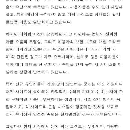
출의 수단으로 주목받고 있습니다. 사용자층은 수도 없이 다양해
졌고, 특정 게임에 국한하지 않고 여러 사이트를 넘나드는 멀티
플랫폼 이용도 일반화되고 있습니다.
하지만 이처럼 시장이 성장하면서 그 이면에는 업체의 신뢰성,
자금 흐름의 투명성, 그리고 이용자의 보안 보호에 대한 우려도
함께 커져가고 있습니다. 수많은 베팅 커뮤니티에서 ‘먹튀 사
례’와 관련된 경고가 자주 오르내리며, 실제로 많은 이용자들이
투자 대비 제대로 된 경험치나 수익을 얻지 못한 채 서비스를 이
탈하는 상황이 반복되고 있습니다.
특히 신규 유입자들이 가장 많이 당면하는 문제는 어떤 게임이나
어떤 사이트에 참여해야 안정적인 수익을 기대할 수 있는지에 관
한 구체적인 기준이 부족하다는 점입니다. 게임 참여 방식이 복
잡해지고, 각 사이트의 운영 시스템이 평준화된 것처럼 보여도
실제 수익성과 안정성 측면은 천차만별인 경우가 대부분입니다.
그렇다면 현재 시장에서 눈에 띄는 트렌드는 무엇이며, 다양한